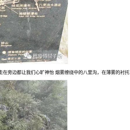
，走在旁边都让我们心旷神怡 烟雾缭绕中的八里沟，在薄雾的衬